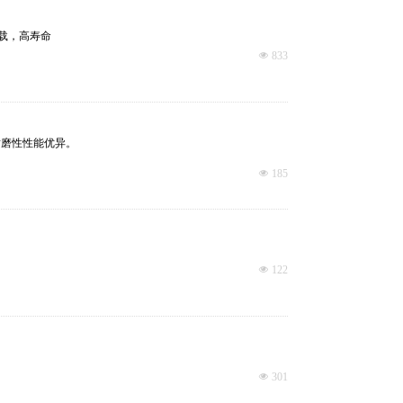
载，高寿命
넶
833
耐磨性性能优异。
넶
185
넶
122
넶
301