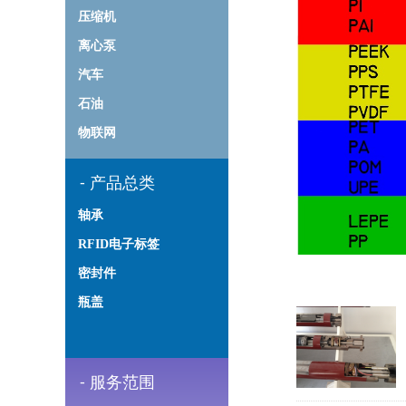
压缩机
离心泵
汽车
石油
物联网
-
产品总类
轴承
RFID电子标签
密封件
瓶盖
-
服务范围