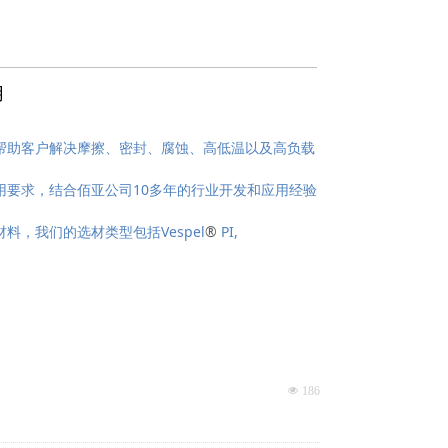
用
帮助客户解决摩擦、密封、腐蚀、高低温以及高负载
用要求，结合佰亚公司10多年的行业开发和应用经验
，我们的选材类型包括Vespel
®
PI,
넶
186