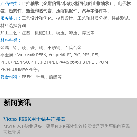
产品种类：
止推轴承（金斯伯雷/米歇尔型可倾斜止推轴承）
、
电子标
签
、
密封件
、
瓶盖和透气塞
、
压缩机配件
、
汽车零部件
等。
服务能力：
工艺设计和优化、模具设计、工艺和材质分析、性能测试、
材料选择咨询
加工工艺：注塑、机械加工、模压、冲压、焊接等
材料种类：
金属：铝、镁、铁、铜、不锈钢、巴氏合金
非金属：Victrex® PEEK, Vespel® PI, PAI, PPS, PEI,
PPSU/PES/PSU,PTFE,PBT/PET,PA46/66/6,PBT/PET, POM,
PP/PE,UHMW-PE等。
复合材料：
PEEK，环氧，酚醛等
新闻资讯
Victrex PEEK用于钻井连接器
MWD/LWD钻井设备：采用PEEK高性能连接器满足更为严酷的高温
高压环境